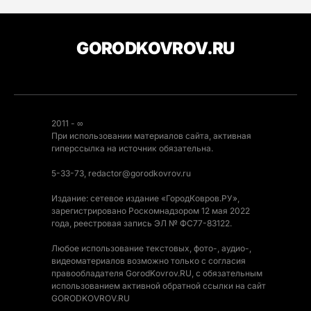
GORODKOVROV.RU
2011 - ∞
При использовании материалов сайта, активная
гиперссылка на источник обязательна.
5-33-73, redactor@gorodkovrov.ru
Издание: сетевое издание «ГородКовров.РУ»,
зарегистрировано Роскомнадзором 12 мая 2022
года, реестровая запись ЭЛ № ФС77-83122.
Любое использование текстовых, фото-, аудио-,
видеоматериалов возможно только с согласия
правообладателя GorodKovrov.RU, с обязательным
использованием активной обратной ссылки на сайт
GORODKOVROV.RU