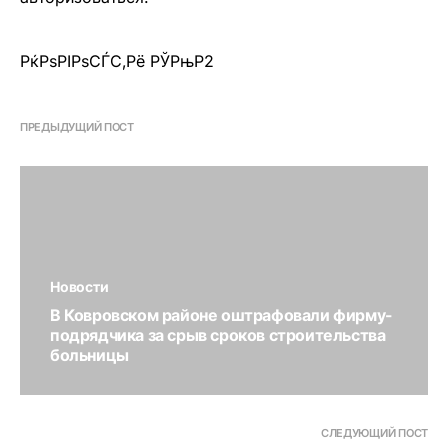
РќРѕРІРѕСЃС‚Рё РЎРњР2
ПРЕДЫДУЩИЙ ПОСТ
Новости
В Ковровском районе оштрафовали фирму-
подрядчика за срыв сроков строительства
больницы
СЛЕДУЮЩИЙ ПОСТ