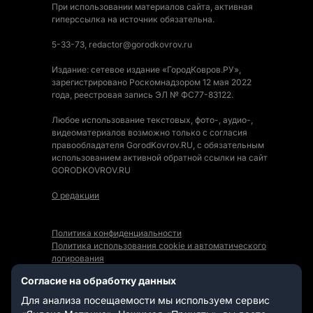
При использовании материалов сайта, активная
гиперссылка на источник обязательна.
5-33-73, redactor@gorodkovrov.ru
Издание: сетевое издание «ГородКовров.РУ»,
зарегистрировано Роскомнадзором 12 мая 2022
года, реестровая запись ЭЛ № ФС77-83122.
Любое использование текстовых, фото-, аудио-,
видеоматериалов возможно только с согласия
правообладателя GorodKovrov.RU, с обязательным
использованием активной обратной ссылки на сайт
GORODKOVROV.RU
О редакции
Политика конфиденциальности
Политика использования cookie и автоматического
логирования
Правила использования Контента
Согласие на обработку данных
Мы в социальных сетях:
Для анализа посещаемости мы используем сервис