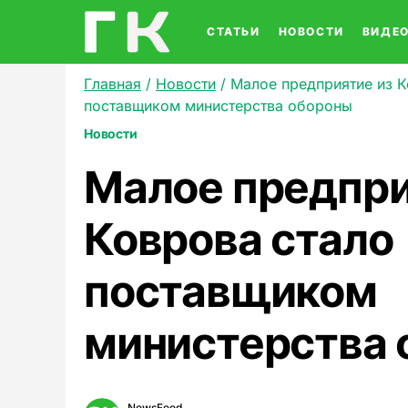
СТАТЬИ
НОВОСТИ
ВИДЕ
Главная
/
Новости
/
Малое предприятие из К
поставщиком министерства обороны
Новости
Малое предпри
Коврова стало
поставщиком
министерства 
NewsFeed