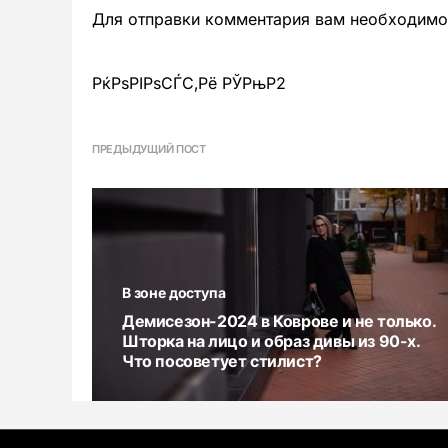
Для отправки комментария вам необходим
РќРѕРІРѕСЃС‚Рё РЎРњР2
ПРЕДЫДУЩИЙ ПОСТ
В зоне доступа
Демисезон-2024 в Коврове и не только.
Шторка на лицо и образ дивы из 90-х.
Что посоветует стилист?