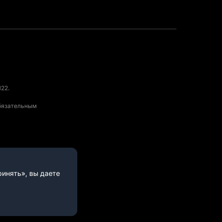
22.
обязательным
инять», вы даете