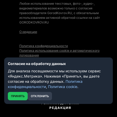
Любое использование текстовых, фото-, аудио-,
видеоматериалов возможно только с согласия
правообладателя GorodKovrov.RU, с обязательным
использованием активной обратной ссылки на сайт
GORODKOVROV.RU
О редакции
Политика конфиденциальности
Политика использования cookie и автоматического
логирования
Правила использования Контента
Согласие на обработку данных
Мы в социальных сетях:
Для анализа посещаемости мы используем сервис
«Яндекс.Метрика». Нажимая «Принять», вы даете
согласие на обработку данных.
Политика
конфиденциальности
,
Политика cookie
.
СТАТЬИ
НОВОСТИ
ПРИНЯТЬ
ОТКЛОНИТЬ
ВИДЕО
РЕКЛАМОДАТЕЛЯМ
РЕДАКЦИЯ