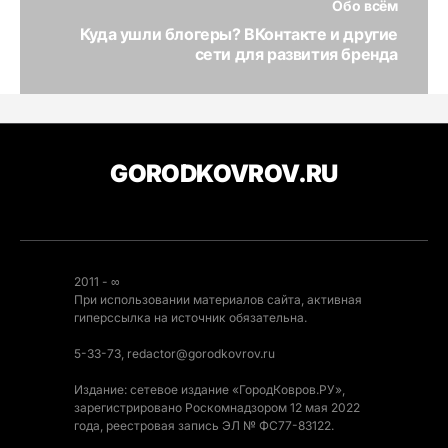
Обо всём
Куда ушли блогеры? ВКонтакте и другие
сети для развития бренда
GORODKOVROV.RU
2011 - ∞
При использовании материалов сайта, активная
гиперссылка на источник обязательна.
5-33-73, redactor@gorodkovrov.ru
Издание: сетевое издание «ГородКовров.РУ»,
зарегистрировано Роскомнадзором 12 мая 2022
года, реестровая запись ЭЛ № ФС77-83122.