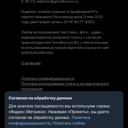
5-33-73, redactor@gorodkovrov.ru
Издание: сетевое издание «ГородКовров.РУ»,
зарегистрировано Роскомнадзором 12 мая 2022
года, реестровая запись ЭЛ № ФС77-83122.
Любое использование текстовых, фото-, аудио-,
видеоматериалов возможно только с согласия
правообладателя GorodKovrov.RU, с обязательным
использованием активной обратной ссылки на сайт
GORODKOVROV.RU
О редакции
Политика конфиденциальности
Политика использования cookie и автоматического
логирования
Правила использования Контента
Согласие на обработку данных
Мы в социальных сетях:
Для анализа посещаемости мы используем сервис
«Яндекс.Метрика». Нажимая «Принять», вы даете
согласие на обработку данных.
Политика
конфиденциальности
,
Политика cookie
.
СТАТЬИ