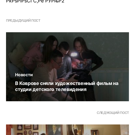
РќРѕРІРѕСЃС‚Рё РЎРњР2
ПРЕДЫДУЩИЙ ПОСТ
Новости
В Коврове сняли художественный фильм на
студии детского телевидения
СЛЕДУЮЩИЙ ПОСТ