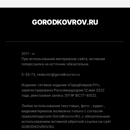
GORODKOVROV.RU
2011 - ∞
При использовании материалов сайта, активная
гиперссылка на источник обязательна.
5-33-73, redactor@gorodkovrov.ru
Издание: сетевое издание «ГородКовров.РУ»,
зарегистрировано Роскомнадзором 12 мая 2022
года, реестровая запись ЭЛ № ФС77-83122.
Любое использование текстовых, фото-, аудио-,
видеоматериалов возможно только с согласия
правообладателя GorodKovrov.RU, с обязательным
использованием активной обратной ссылки на сайт
GORODKOVROV.RU