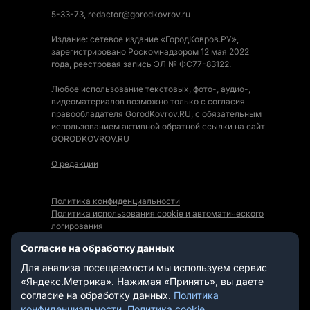
5-33-73, redactor@gorodkovrov.ru
Издание: сетевое издание «ГородКовров.РУ»,
зарегистрировано Роскомнадзором 12 мая 2022
года, реестровая запись ЭЛ № ФС77-83122.
Любое использование текстовых, фото-, аудио-,
видеоматериалов возможно только с согласия
правообладателя GorodKovrov.RU, с обязательным
использованием активной обратной ссылки на сайт
GORODKOVROV.RU
О редакции
Политика конфиденциальности
Политика использования cookie и автоматического
логирования
Правила использования Контента
Согласие на обработку данных
Мы в социальных сетях:
Для анализа посещаемости мы используем сервис
«Яндекс.Метрика». Нажимая «Принять», вы даете
согласие на обработку данных.
Политика
конфиденциальности
,
Политика cookie
.