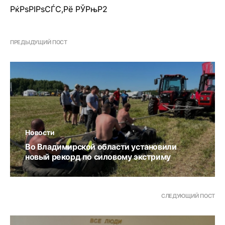
РќРѕРІРѕСЃС‚Рё РЎРњР2
ПРЕДЫДУЩИЙ ПОСТ
Новости
Во Владимирской области установили
новый рекорд по силовому экстриму
СЛЕДУЮЩИЙ ПОСТ