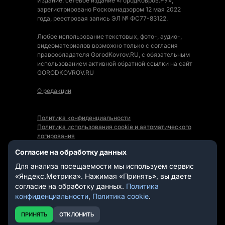
Издание: сетевое издание «ГородКовров.РУ»,
зарегистрировано Роскомнадзором 12 мая 2022
года, реестровая запись ЭЛ № ФС77-83122.
Любое использование текстовых, фото-, аудио-,
видеоматериалов возможно только с согласия
правообладателя GorodKovrov.RU, с обязательным
использованием активной обратной ссылки на сайт
GORODKOVROV.RU
О редакции
Политика конфиденциальности
Политика использования cookie и автоматического
логирования
Правила использования Контента
Согласие на обработку данных
Мы в социальных сетях:
Для анализа посещаемости мы используем сервис
«Яндекс.Метрика». Нажимая «Принять», вы даете
согласие на обработку данных.
Политика
конфиденциальности
,
Политика cookie
.
СТАТЬИ
НОВОСТИ
ПРИНЯТЬ
ОТКЛОНИТЬ
ВИДЕО