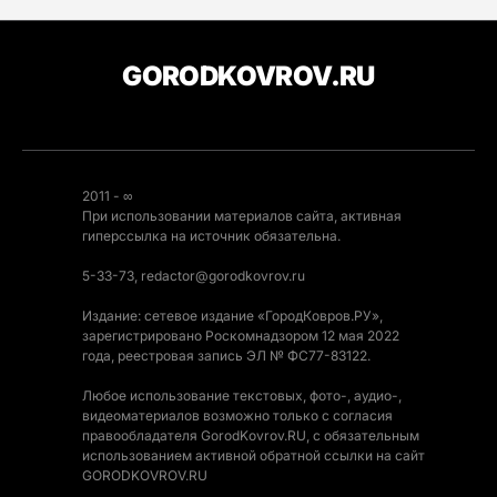
GORODKOVROV.RU
2011 - ∞
При использовании материалов сайта, активная
гиперссылка на источник обязательна.
5-33-73, redactor@gorodkovrov.ru
Издание: сетевое издание «ГородКовров.РУ»,
зарегистрировано Роскомнадзором 12 мая 2022
года, реестровая запись ЭЛ № ФС77-83122.
Любое использование текстовых, фото-, аудио-,
видеоматериалов возможно только с согласия
правообладателя GorodKovrov.RU, с обязательным
использованием активной обратной ссылки на сайт
GORODKOVROV.RU