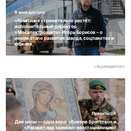
В зоне доступа
«Компания стремительно растёт:
исполнительный директор
«Мосэлектрощита» Игорь Борисов – о
новом этапе развития завода, соцпакетах и
юбилее
СЛЕДУЮЩИЙ ПОСТ
Проекты GK
Две силы — одна вера: «Боевое братство» и
«Рассвет над храмом» восстанавливают