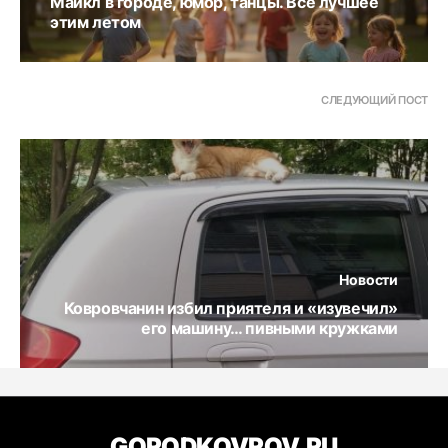
Майкл в городе, юмор, танцы. Все лучшее
этим летом
СЛЕДУЮЩИЙ ПОСТ
Новости
Ковровчанин избил приятеля и «изувечил»
его машину… пивными кружками
GORODKOVROV.RU