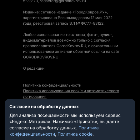
5-33-73, redactor@gorodkovrov.ru
Издание: сетевое издание «ГородКовров.РУ»,
зарегистрировано Роскомнадзором 12 мая 2022
года, реестровая запись ЭЛ № ФС77-83122.
Любое использование текстовых, фото-, аудио-,
видеоматериалов возможно только с согласия
правообладателя GorodKovrov.RU, с обязательным
использованием активной обратной ссылки на сайт
GORODKOVROV.RU
О редакции
Политика конфиденциальности
Политика использования cookie и автоматического
логирования
Правила использования Контента
Согласие на обработку данных
Мы в социальных сетях:
Для анализа посещаемости мы используем сервис
«Яндекс.Метрика». Нажимая «Принять», вы даете
согласие на обработку данных.
Политика
конфиденциальности
,
Политика cookie
.
СТАТЬИ