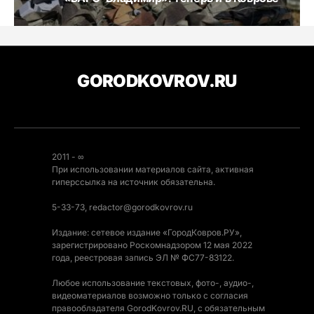
GORODKOVROV.RU
2011 - ∞
При использовании материалов сайта, активная
гиперссылка на источник обязательна.
5-33-73, redactor@gorodkovrov.ru
Издание: сетевое издание «ГородКовров.РУ»,
зарегистрировано Роскомнадзором 12 мая 2022
года, реестровая запись ЭЛ № ФС77-83122.
Любое использование текстовых, фото-, аудио-,
видеоматериалов возможно только с согласия
правообладателя GorodKovrov.RU, с обязательным