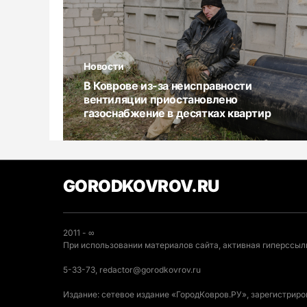
Новости
В Коврове из-за неисправности
вентиляции приостановлено
газоснабжение в десятках квартир
GORODKOVROV.RU
2011 - ∞
При использовании материалов сайта, активная гиперссылк
5-33-73, redactor@gorodkovrov.ru
Издание: сетевое издание «ГородКовров.РУ», зарегистрир