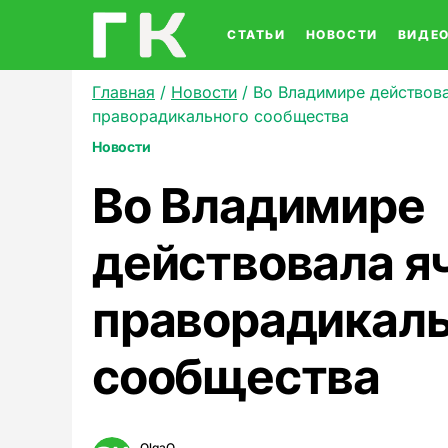
СТАТЬИ
НОВОСТИ
ВИДЕ
Главная
/
Новости
/
Во Владимире действов
праворадикального сообщества
Новости
Во Владимире
действовала я
праворадикаль
сообщества
OlgaO