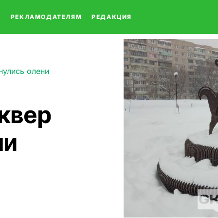
О
РЕКЛАМОДАТЕЛЯМ
РЕДАКЦИЯ
нулись олени
сквер
ни