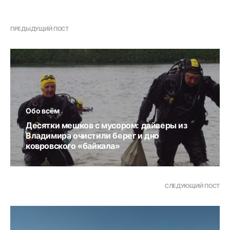
ПРЕДЫДУЩИЙ ПОСТ
Обо всём
Десятки мешков с мусором: дайверы из
Владимира очистили берег и дно
ковровского «байкала»
СЛЕДУЮЩИЙ ПОСТ