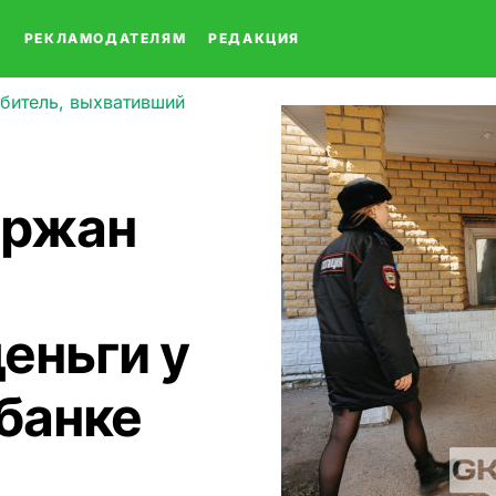
О
РЕКЛАМОДАТЕЛЯМ
РЕДАКЦИЯ
битель, выхвативший
ержан
еньги у
 банке