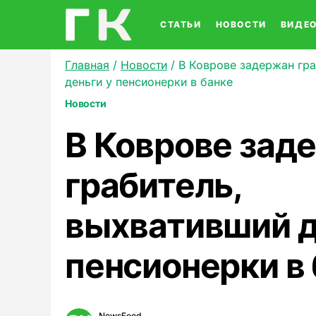
СТАТЬИ
НОВОСТИ
ВИДЕ
Главная
/
Новости
/
В Коврове задержан гра
деньги у пенсионерки в банке
Новости
В Коврове зад
грабитель,
выхвативший д
пенсионерки в
NewsFeed