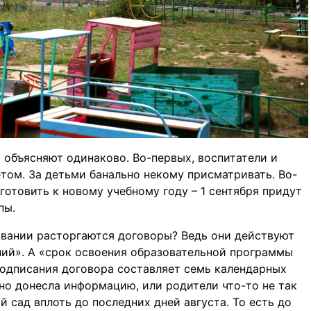
о объясняют одинаково. Во-первых, воспитатели и
етом. За детьми банально некому присматривать. Во-
готовить к новому учебному году – 1 сентября придут
пы.
овании расторгаются договоры? Ведь они действуют
ий». А «срок освоения образовательной программы
подписания договора составляет семь календарных
чно донесла информацию, или родители что-то не так
 сад вплоть до последних дней августа. То есть до