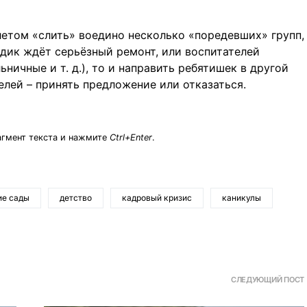
етом «слить» воедино несколько «поредевших» групп,
адик ждёт серьёзный ремонт, или воспитателей
ьничные и т. д.), то и направить ребятишек в другой
телей – принять предложение или отказаться.
агмент текста и нажмите
Ctrl+Enter
.
ие сады
детство
кадровый кризис
каникулы
СЛЕДУЮЩИЙ ПОСТ