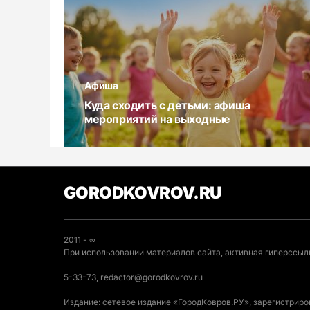
Афиша
Куда сходить с детьми: афиша
мероприятий на выходные
GORODKOVROV.RU
2011 - ∞
При использовании материалов сайта, активная гиперссылк
5-33-73, redactor@gorodkovrov.ru
Издание: сетевое издание «ГородКовров.РУ», зарегистрир