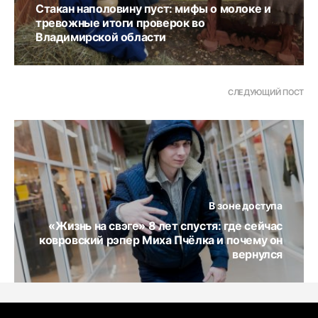
Стакан наполовину пуст: мифы о молоке и
тревожные итоги проверок во
Владимирской области
СЛЕДУЮЩИЙ ПОСТ
В зоне доступа
«Жизнь на свэге» 8 лет спустя: где сейчас
ковровский рэпер Миха Пчёлка и почему он
вернулся