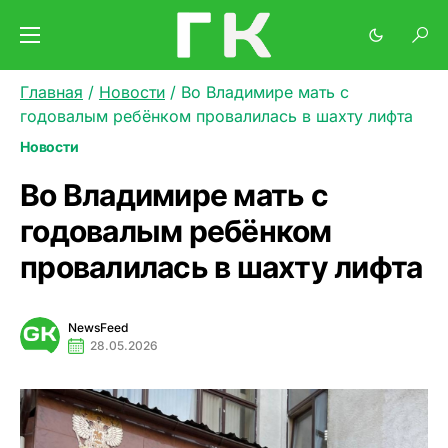
Главная
/
Новости
/
Во Владимире мать с
годовалым ребёнком провалилась в шахту лифта
Новости
Во Владимире мать с
годовалым ребёнком
провалилась в шахту лифта
NewsFeed
28.05.2026