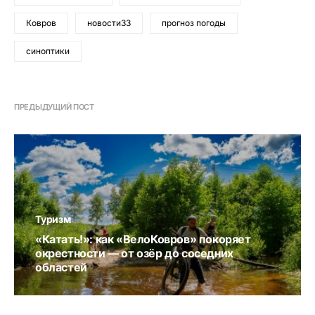
Ковров
новости33
прогноз погоды
синоптики
ПРЕДЫДУЩИЙ ПОСТ
Туризм
«Катать!»: как «ВелоКовров» покоряет
окрестности — от озёр до соседних
областей