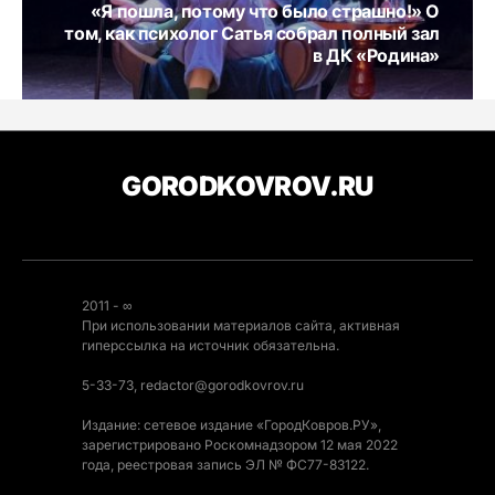
«Я пошла, потому что было страшно!» О
том, как психолог Сатья собрал полный зал
в ДК «Родина»
GORODKOVROV.RU
2011 - ∞
При использовании материалов сайта, активная
гиперссылка на источник обязательна.
5-33-73, redactor@gorodkovrov.ru
Издание: сетевое издание «ГородКовров.РУ»,
зарегистрировано Роскомнадзором 12 мая 2022
года, реестровая запись ЭЛ № ФС77-83122.