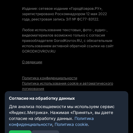
Издание: сетевое издание «ГородКовров.РУ»,
зарегистрировано Роскомнадзором 12 мая 2022
года, реестровая запись ЭЛ № ФС77-83122.
Любое использование текстовых, фото-, аудио-,
видеоматериалов возможно только с согласия
правообладателя GorodKovrov.RU, с обязательным
использованием активной обратной ссылки на сайт
GORODKOVROV.RU
О редакции
Политика конфиденциальности
Политика использования cookie и автоматического
логирования
Правила использования Контента
Согласие на обработку данных
Мы в социальных сетях:
Для анализа посещаемости мы используем сервис
«Яндекс.Метрика». Нажимая «Принять», вы даете
согласие на обработку данных.
Политика
конфиденциальности
,
Политика cookie
.
СТАТЬИ
НОВОСТИ