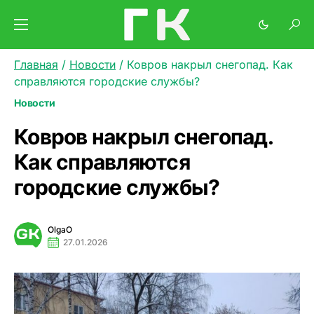
Главная
/
Новости
/
Ковров накрыл снегопад. Как
справляются городские службы?
Новости
Ковров накрыл снегопад.
Как справляются
городские службы?
OlgaO
27.01.2026