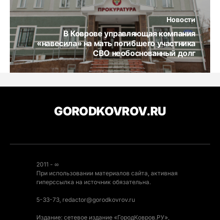
Новости
В Коврове управляющая компания
«навесила» на мать погибшего участника
СВО необоснованный долг
GORODKOVROV.RU
2011 - ∞
При использовании материалов сайта, активная
гиперссылка на источник обязательна.
5-33-73, redactor@gorodkovrov.ru
Издание: сетевое издание «ГородКовров.РУ»,