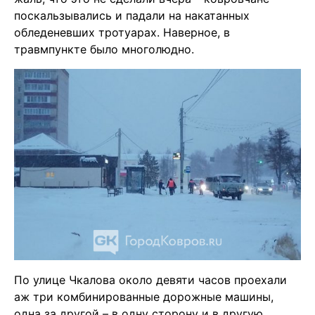
поскальзывались и падали на накатанных
обледеневших тротуарах. Наверное, в
травмпункте было многолюдно.
По улице Чкалова около девяти часов проехали
аж три комбинированные дорожные машины,
одна за другой – в одну сторону и в другую.