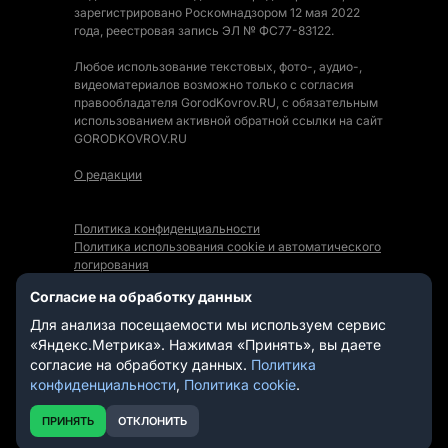
зарегистрировано Роскомнадзором 12 мая 2022
года, реестровая запись ЭЛ № ФС77-83122.
Любое использование текстовых, фото-, аудио-,
видеоматериалов возможно только с согласия
правообладателя GorodKovrov.RU, с обязательным
использованием активной обратной ссылки на сайт
GORODKOVROV.RU
О редакции
Политика конфиденциальности
Политика использования cookie и автоматического
логирования
Правила использования Контента
Согласие на обработку данных
Мы в социальных сетях:
Для анализа посещаемости мы используем сервис
«Яндекс.Метрика». Нажимая «Принять», вы даете
согласие на обработку данных.
Политика
конфиденциальности
,
Политика cookie
.
СТАТЬИ
НОВОСТИ
ПРИНЯТЬ
ОТКЛОНИТЬ
ВИДЕО
РЕКЛАМОДАТЕЛЯМ