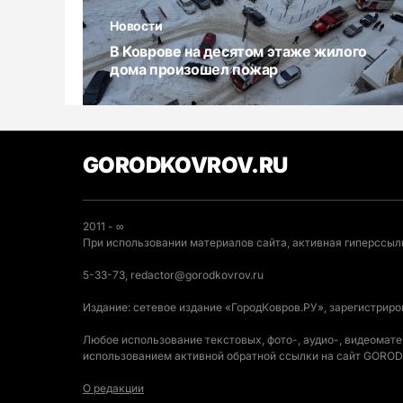
Новости
В Коврове на десятом этаже жилого
дома произошел пожар
GORODKOVROV.RU
2011 - ∞
При использовании материалов сайта, активная гиперссылк
5-33-73, redactor@gorodkovrov.ru
Издание: сетевое издание «ГородКовров.РУ», зарегистрир
Любое использование текстовых, фото-, аудио-, видеомат
использованием активной обратной ссылки на сайт GOR
О редакции