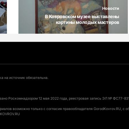
Новости
В Ковровском музее выставлены
картины молодых мастеров
а на источник обязательна.
овано Роскомнадзором 12 мая 2022 года, реестровая запись ЭЛ № ФС77-831
ериалов возможно только с согласия правообладателя GorodKovrov.RU, с 
ODKOVROV.RU