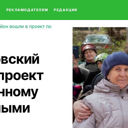
О
РЕКЛАМОДАТЕЛЯМ
РЕДАКЦИЯ
йон вошли в проект по
овский
 проект
нному
лыми