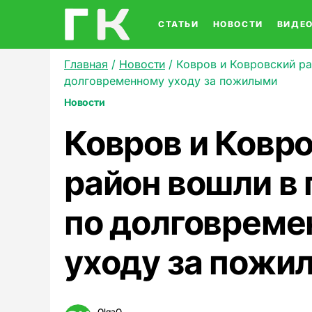
СТАТЬИ
НОВОСТИ
ВИДЕ
Главная
/
Новости
/
Ковров и Ковровский ра
долговременному уходу за пожилыми
Новости
Ковров и Ковр
район вошли в
по долговреме
уходу за пожи
OlgaO