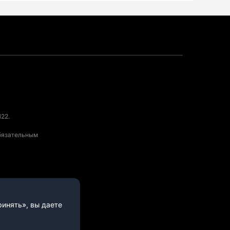
22.
обязательным
инять», вы даете