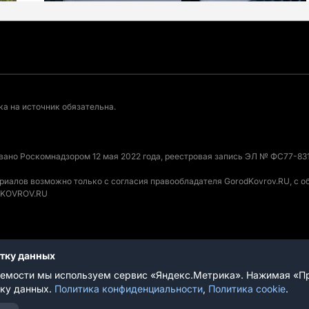
а на источник обязательна.
овано Роскомнадзором 12 мая 2022 года, реестровая запись ЭЛ № ФС77-831
ериалов возможно только с согласия правообладателя GorodKovrov.RU, с 
ODKOVROV.RU
отку данных
вания
емости мы используем сервис «Яндекс.Метрика». Нажимая «Пр
тку данных.
Политика конфиденциальности
,
Политика cookie
.