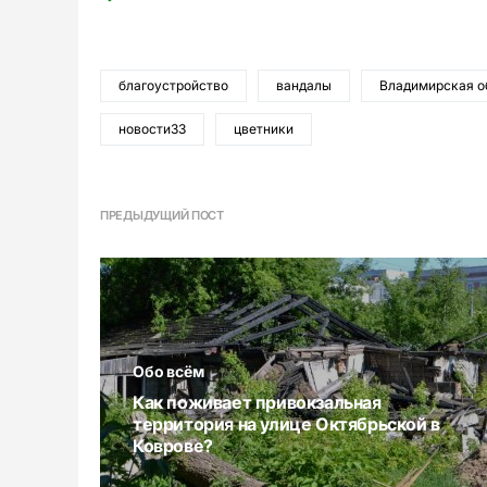
благоустройство
вандалы
Владимирская о
новости33
цветники
ПРЕДЫДУЩИЙ ПОСТ
Обо всём
Как поживает привокзальная
территория на улице Октябрьской в
Коврове?