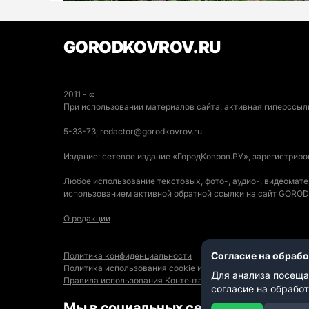
GORODKOVROV.RU
2011 - ∞
При использовании материалов сайта, активная гиперссылк
5-33-73, redactor@gorodkovrov.ru
Издание: сетевое издание «ГородКовров.РУ», зарегистрир
Любое использование текстовых, фото-, аудио-, видеомат
использованием активной обратной ссылки на сайт GOR
О редакции
Согласие на обраб
Политика конфиденциальности
Политика использования cookie и автоматического логиро
Для анализа посеща
Правила использования Контента
согласие на обрабо
Мы в социальных сетях: