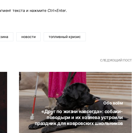
агмент текста и нажмите
Ctrl+Enter
.
нзина
новости
топливный кризис
СЛЕДУЮЩИЙ ПОСТ
Обо всём
«Друг по жизни навсегда»: собаки-
поводыри и их хозяева устроили
праздник для ковровских школьников