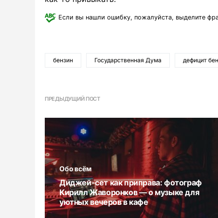
Если вы нашли ошибку, пожалуйста, выделите фр
бензин
Государственная Дума
дефицит бе
ПРЕДЫДУЩИЙ ПОСТ
Обо всём
Диджей-сет как приправа: фотограф
Кирилл Жаворонков — о музыке для
уютных вечеров в кафе