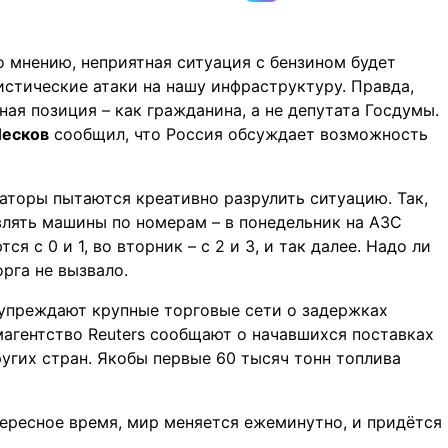
о мнению, неприятная ситуация с бензином будет
истические атаки на нашу инфраструктуру. Правда,
ная позиция – как гражданина, а не депутата Госдумы.
Песков
сообщил, что Россия обсуждает возможность
аторы пытаются креативно разрулить ситуацию. Так,
влять машины по номерам – в понедельник на АЗС
я с 0 и 1, во вторник – с 2 и 3, и так далее. Надо ли
рга не вызвало.
упреждают крупные торговые сети о задержках
магентство Reuters сообщают о начавшихся поставках
ругих стран. Якобы первые 60 тысяч тонн топлива
ересное время, мир меняется ежеминутно, и придётся