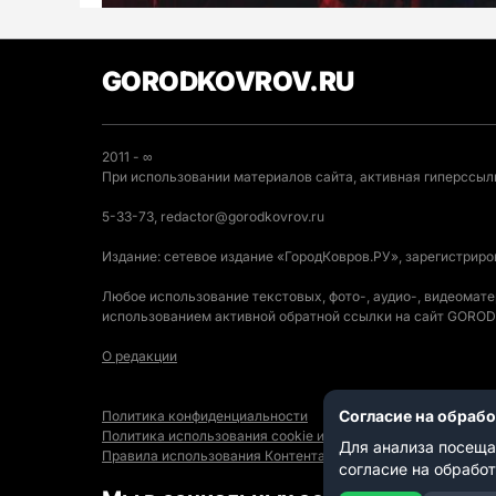
GORODKOVROV.RU
2011 - ∞
При использовании материалов сайта, активная гиперссылк
5-33-73, redactor@gorodkovrov.ru
Издание: сетевое издание «ГородКовров.РУ», зарегистрир
Любое использование текстовых, фото-, аудио-, видеомат
использованием активной обратной ссылки на сайт GOR
О редакции
Согласие на обраб
Политика конфиденциальности
Политика использования cookie и автоматического логиро
Для анализа посеща
Правила использования Контента
согласие на обрабо