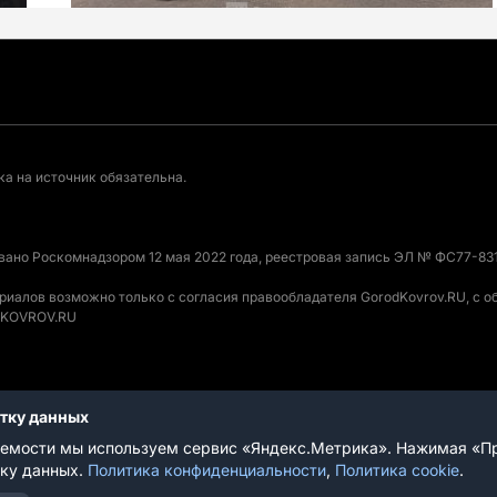
а на источник обязательна.
овано Роскомнадзором 12 мая 2022 года, реестровая запись ЭЛ № ФС77-831
ериалов возможно только с согласия правообладателя GorodKovrov.RU, с 
ODKOVROV.RU
отку данных
вания
емости мы используем сервис «Яндекс.Метрика». Нажимая «Пр
тку данных.
Политика конфиденциальности
,
Политика cookie
.