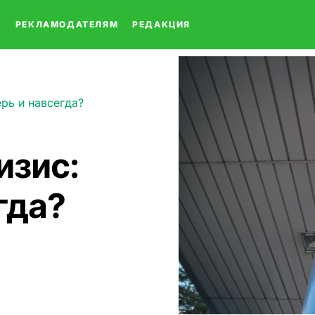
О
РЕКЛАМОДАТЕЛЯМ
РЕДАКЦИЯ
ерь и навсегда?
изис:
гда?